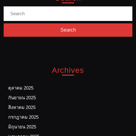
Search
for:
Archives
ตุลาคม 2025
กันยายน 2025
สิงหาคม 2025
กรกฎาคม 2025
มิถุนายน 2025