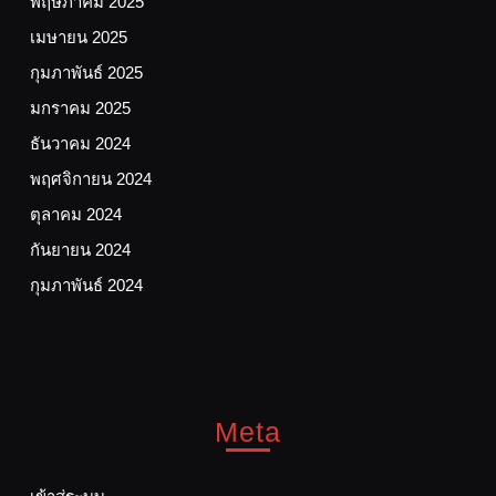
พฤษภาคม 2025
เมษายน 2025
กุมภาพันธ์ 2025
มกราคม 2025
ธันวาคม 2024
พฤศจิกายน 2024
ตุลาคม 2024
กันยายน 2024
กุมภาพันธ์ 2024
Meta