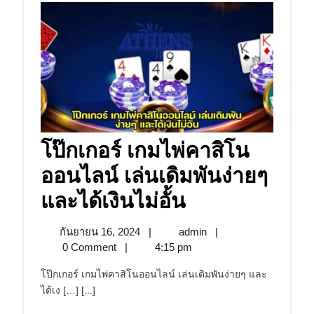
เรา
อันดับ
เว็บ
1
เดิม
พัน
อันดับ
1
โป๊กเกอร์ เกมไพ่คาสิโน
ออนไลน์ เล่นเดิมพันง่ายๆ
โป๊กเกอร์
และได้เงินไม่อั้น
เกม
กันยายน
โป๊กเกอร์
กันยายน 16, 2024
|
admin
|
ไพ่
16,
เกม
0 Comment
|
4:15 pm
2024
ไพ่
คา
โป๊กเกอร์ เกมไพ่คาสิโนออนไลน์ เล่นเดิมพันง่ายๆ และ
คา
ได้เง […] [...]
สิ
สิ
โน