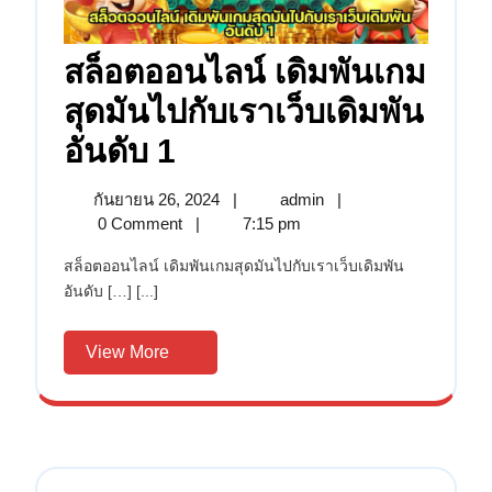
สล็อตออนไลน์ เดิมพันเกม
สุดมันไปกับเราเว็บเดิมพัน
สล็อต
อันดับ 1
ออนไลน์
กันยายน
สล็อต
กันยายน 26, 2024
|
admin
|
เดิม
26,
ออนไลน์
0 Comment
|
7:15 pm
2024
เดิม
พัน
สล็อตออนไลน์ เดิมพันเกมสุดมันไปกับเราเว็บเดิมพัน
พัน
อันดับ […] [...]
เกม
เกม
สุด
สุด
มัน
View
View More
ไป
More
มัน
กับ
เรา
ไป
เว็บ
กับ
เดิม
พัน