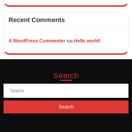
Recent Comments
A WordPress Commenter
บน
Hello world!
Search
Search
for: