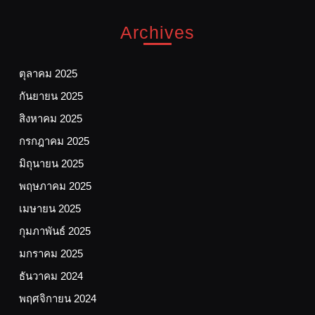
Archives
ตุลาคม 2025
กันยายน 2025
สิงหาคม 2025
กรกฎาคม 2025
มิถุนายน 2025
พฤษภาคม 2025
เมษายน 2025
กุมภาพันธ์ 2025
มกราคม 2025
ธันวาคม 2024
พฤศจิกายน 2024