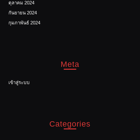
ตุลาคม 2024
กันยายน 2024
กุมภาพันธ์ 2024
Meta
เข้าสู่ระบบ
Categories