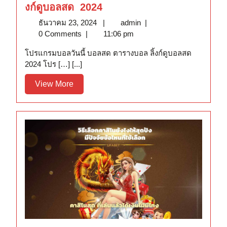
งก์ดูบอลสด 2024
บอล
ธันวาคม
โปรแกรม
ธันวาคม 23, 2024
|
admin
|
23,
บอล
0 Comments
|
11:06 pm
2024
วัน
โปรแกรมบอลวันนี้ บอลสด ตารางบอล ลิ้งก์ดูบอลสด
นี้
2024 โปร […] [...]
บอล
สด
View
View More
ตาราง
More
บอล
ลิ้
งก์
ดู
บอล
สด
2024