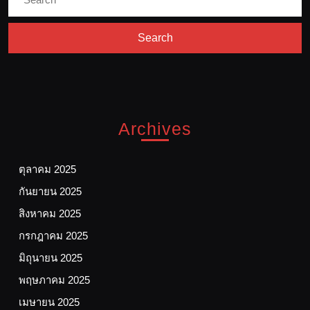
for:
Archives
ตุลาคม 2025
กันยายน 2025
สิงหาคม 2025
กรกฎาคม 2025
มิถุนายน 2025
พฤษภาคม 2025
เมษายน 2025