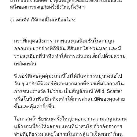
ประกอบที่ชวนติดตาม คุณจะรู้สึกเหมือนได้เข้าไปเป็นส่วน
หนึ่งของการผจญภัยครั้งยิ่งใหญ่นี้จริง ๆ
จุดเด่นที่ทำให้เกมนี้ไม่เหมือนใคร:
กราฟิกสุดอลังการ: ภาพและแอนิเมชันในเกมถูก
ออกแบบมาอย่างพิถีพิถัน สีสันสดใส ชวนมอง และมี
รายละเอียดที่น่าทึ่ง ทำให้การเล่นเกมเต็มไปด้วยความ
เพลิดเพลิน
ฟีเจอร์พิเศษสุดคุ้ม: เกมนี้ไม่ได้มีแค่การหมุนวงล้อไป
วัน ๆ แต่ยังมีฟีเจอร์พิเศษมากมายที่ช่วยเพิ่มโอกาสใน
การชนะรางวัล ไม่ว่าจะเป็นสัญลักษณ์ Wild, Scatter
หรือโบนัสฟรีสปิน ที่จะทำให้การล่าสมบัติของคุณง่าย
ขึ้นและคุ้มค่ายิ่งขึ้น
โอกาสคว้าชัยชนะครั้งใหญ่: นอกจากความสนุกสนาน
แล้ว เกมนี้ยังให้ผลตอบแทนที่น่าสนใจ ด้วยอัตราการ
จ่ายที่ยุติธรรม และโอกาสในการลุ้น “แจ็คพอต” ก้อน