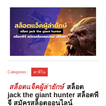
2025
ผู้
ล่า
ยักษ์
สล็อต
jack
the
giant
hunter
สล็อต
พีจี
สมัคร
สล็อต
ออนไลน์
UFABET
Categories :
คาสิโน
สล็อตแจ็คผู้ล่ายักษ์
สล็อต
jack the giant hunter สล็อตพี
จี สมัครสล็อตออนไลน์