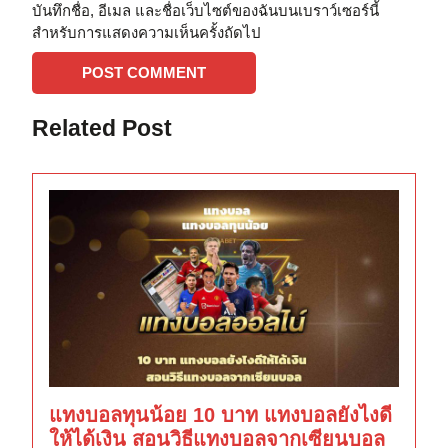
บันทึกชื่อ, อีเมล และชื่อเว็บไซต์ของฉันบนเบราว์เซอร์นี้
สำหรับการแสดงความเห็นครั้งถัดไป
Related Post
แทงบอลทุนน้อย 10 บาท แทงบอลยังไงดี
ให้ได้เงิน สอนวิธีแทงบอลจากเซียนบอล