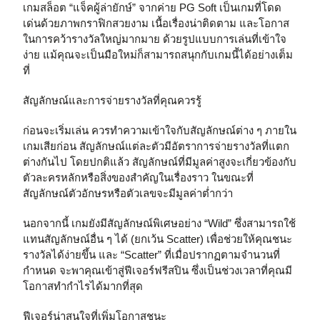
เกมสล็อต “แจ็คผู้ล่ายักษ์” จากค่าย PG Soft เป็นเกมที่โดด
เด่นด้วยภาพกราฟิกสวยงาม เนื้อเรื่องน่าติดตาม และโอกาส
ในการคว้ารางวัลใหญ่มากมาย ด้วยรูปแบบการเล่นที่เข้าใจ
ง่าย แม้คุณจะเป็นมือใหม่ก็สามารถสนุกกับเกมนี้ได้อย่างเต็ม
ที่
สัญลักษณ์และการจ่ายรางวัลที่คุณควรรู้
ก่อนจะเริ่มเล่น ควรทำความเข้าใจกับสัญลักษณ์ต่าง ๆ ภายใน
เกมเสียก่อน สัญลักษณ์แต่ละตัวมีอัตราการจ่ายรางวัลที่แตก
ต่างกันไป โดยปกติแล้ว สัญลักษณ์ที่มีมูลค่าสูงจะเกี่ยวข้องกับ
ตัวละครหลักหรือสิ่งของสำคัญในเรื่องราว ในขณะที่
สัญลักษณ์ตัวอักษรหรือตัวเลขจะมีมูลค่าต่ำกว่า
นอกจากนี้ เกมยังมีสัญลักษณ์พิเศษอย่าง “Wild” ซึ่งสามารถใช้
แทนสัญลักษณ์อื่น ๆ ได้ (ยกเว้น Scatter) เพื่อช่วยให้คุณชนะ
รางวัลได้ง่ายขึ้น และ “Scatter” ที่เมื่อปรากฏตามจำนวนที่
กำหนด จะพาคุณเข้าสู่ฟีเจอร์ฟรีสปิน ซึ่งเป็นช่วงเวลาที่คุณมี
โอกาสทำกำไรได้มากที่สุด
ฟีเจอร์น่าสนใจที่เพิ่มโอกาสชนะ