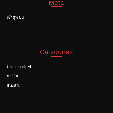
Meta
เข้าสู่ระบบ
Categories
Uncategorized
คาสิโน
แทงหวย