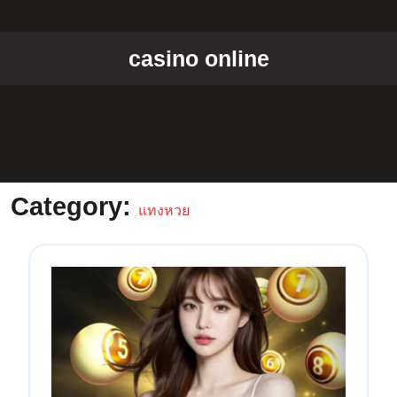
Skip
Open
to
content
Menu
casino online
Category:
แทงหวย